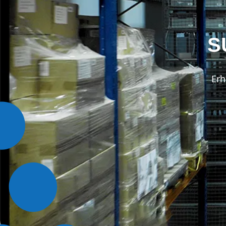
S
Erh