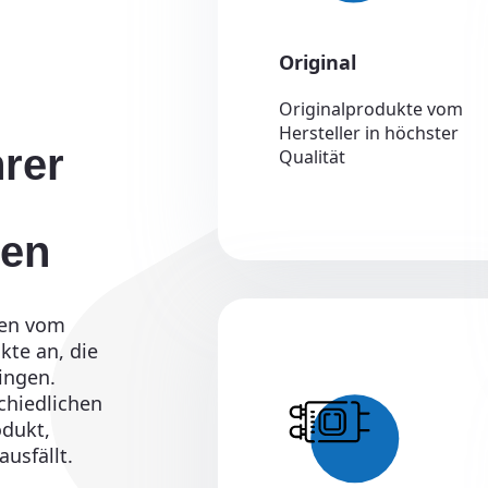
Original
Originalprodukte vom
Hersteller in höchster
hrer
Qualität
ren
ten vom
kte an, die
ringen.
chiedlichen
odukt,
usfällt.