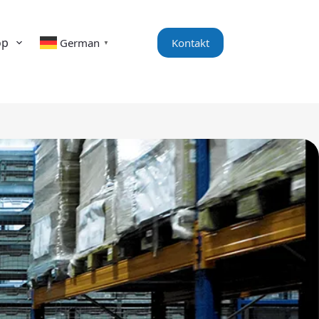
op
Kontakt
German
▼