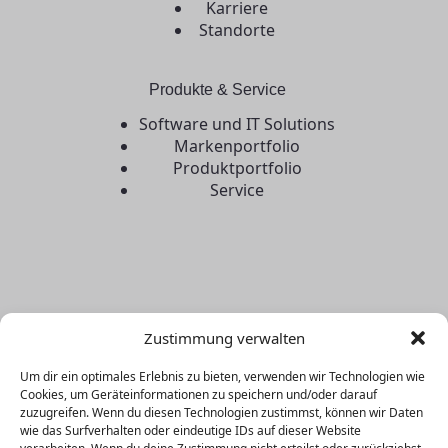
Karriere
Standorte
Produkte & Service
Software und IT Solutions
Markenportfolio
Produktportfolio
Service
Kontakt
Zustimmung verwalten
Telefon:
(+49) 23 72 / 55 49-0
Um dir ein optimales Erlebnis zu bieten, verwenden wir Technologien wie
Fax: (+49) 23 72 / 55 49-55
Cookies, um Geräteinformationen zu speichern und/oder darauf
zuzugreifen. Wenn du diesen Technologien zustimmst, können wir Daten
Benötigen Sie Hilfe oder haben Sie eine Frage?
wie das Surfverhalten oder eindeutige IDs auf dieser Website
Kontaktieren Sie uns per Mail unter:
info@ths-