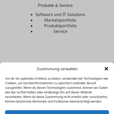
Produkte & Service
Software und IT Solutions
Markenportfolio
Produktportfolio
Service
Kontakt
Zustimmung verwalten
Telefon:
(+49) 23 72 / 55 49-0
Um dir ein optimales Erlebnis zu bieten, verwenden wir Technologien wie
Fax: (+49) 23 72 / 55 49-55
Cookies, um Geräteinformationen zu speichern und/oder darauf
zuzugreifen. Wenn du diesen Technologien zustimmst, können wir Daten
Benötigen Sie Hilfe oder haben Sie eine Frage?
wie das Surfverhalten oder eindeutige IDs auf dieser Website
Kontaktieren Sie uns per Mail unter:
info@ths-
verarbeiten. Wenn du deine Zustimmung nicht erteilst oder zurückziehst,
können bestimmte Merkmale und Funktionen beeinträchtigt werden.
hemer.de
Impressum